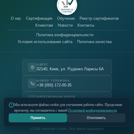
О нас
Сертификация
Обучение
Реестр сертификатов
Клиентам
Новости
Контакты
Политика конфиденциальности
Условия использования сайта
Политика качества
АДРЕС
02140, Киев, ул. Руденко Ларисы 6А
НОМЕР ТЕЛЕФОНА
+38 (050) 172-00-35
ЭЛЕКТРОННАЯ ПОЧТА
office@imcert.ua
Мы используем файлы cookie для улучшения работы сайта. Продолжая
просмотр, вы соглашаетесь с нашей
Политикой конфиденциальности
.
Telegram
Instagram
LinkedIn
Принять
Отклонить
© 2026 Imperium Certific. Все права защищены.