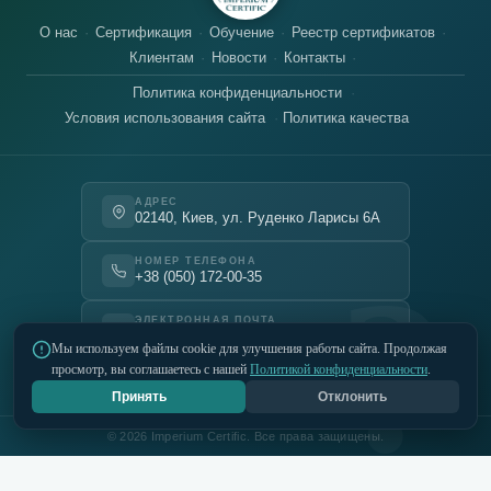
О нас
Сертификация
Обучение
Реестр сертификатов
Клиентам
Новости
Контакты
Политика конфиденциальности
Условия использования сайта
Политика качества
АДРЕС
02140, Киев, ул. Руденко Ларисы 6А
НОМЕР ТЕЛЕФОНА
?
+38 (050) 172-00-35
ЭЛЕКТРОННАЯ ПОЧТА
office@imcert.ua
Мы используем файлы cookie для улучшения работы сайта. Продолжая
просмотр, вы соглашаетесь с нашей
Политикой конфиденциальности
.
Telegram
Instagram
LinkedIn
Принять
Отклонить
© 2026 Imperium Certific. Все права защищены.