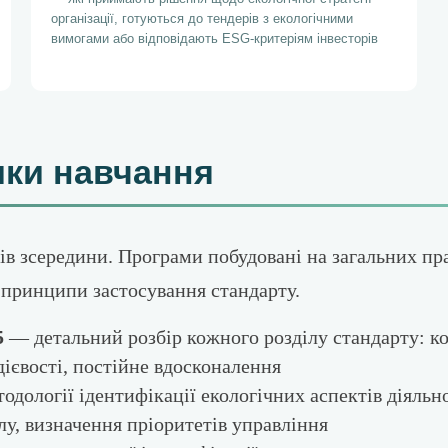
організації, готуються до тендерів з екологічними
вимогами або відповідають ESG-критеріям інвесторів
ки навчання
тів зсередини. Програми побудовані на загальних пр
принципи застосування стандарту.
5
— детальний розбір кожного розділу стандарту: кон
дієвості, постійне вдосконалення
дології ідентифікації екологічних аспектів діяльно
лу, визначення пріоритетів управління