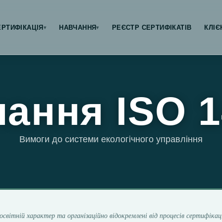
ЕРТИФІКАЦІЯ
НАВЧАННЯ
РЕЄСТР СЕРТИФІКАТІВ
КЛІЄ
▾
▾
ання ISO 
Вимоги до системи екологічного управління
освітній характер та організаційно відокремлені від процесів сертифікац