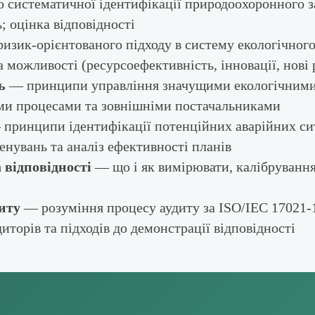
 систематичної ідентифікації природоохоронного за
; оцінка відповідності
изик-орієнтованого підходу в систему екологічного
та можливості (ресурсоефективність, інновації, нові
ь
— принципи управління значущими екологічними а
ми процесами та зовнішніми постачальниками
принципи ідентифікації потенційних аварійних сит
енувань та аналіз ефективності планів
 відповідності
— що і як вимірювати, калібрування
иту
— розуміння процесу аудиту за ISO/IEC 17021-1
иторів та підходів до демонстрації відповідності