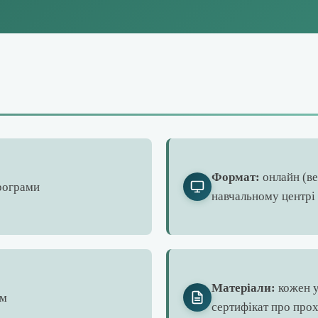
Формат:
онлайн (ве
програми
навчальному центрі 
Матеріали:
кожен у
ом
сертифікат про про