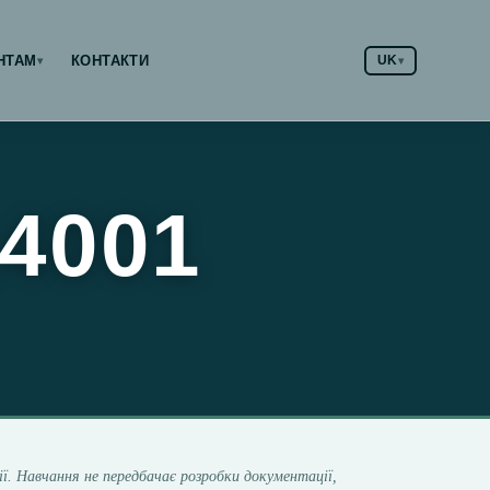
НТАМ
КОНТАКТИ
UK
▾
▾
14001
ії. Навчання не передбачає розробки документації,