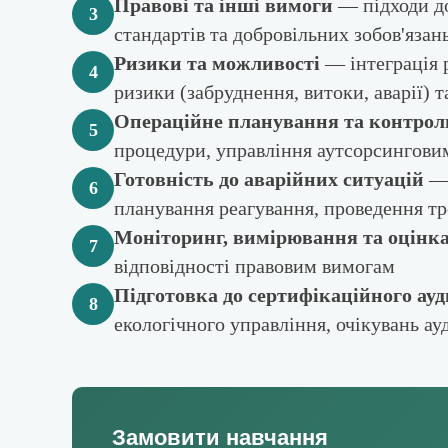
Правові та інші вимоги
— підходи до
3
стандартів та добровільних зобов'язань
Ризики та можливості
— інтеграція р
4
ризики (забруднення, витоки, аварії) 
Операційне планування та контрол
5
процедури, управління аутсорсингови
Готовність до аварійних ситуацій
— 
6
планування реагування, проведення тр
Моніторинг, вимірювання та оцінка
7
відповідності правовим вимогам
Підготовка до сертифікаційного ауд
8
екологічного управління, очікувань ауд
Замовити навчання