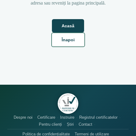
adresa sau reveniți la pagina principală.
Acasă
Înapoi
Despre noi
Certificare
Instruire
Registrul certificatelor
Pentru clienți
Știri
Contact
Politica de confidențialitate
Termeni de utilizare