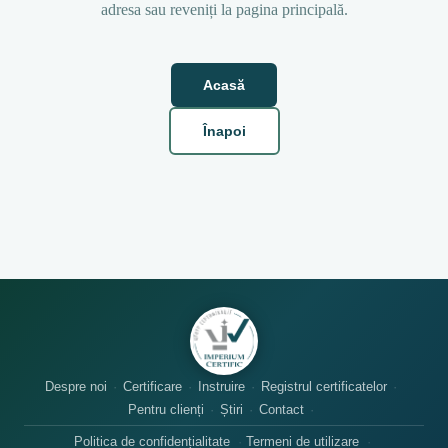
adresa sau reveniți la pagina principală.
Acasă
Înapoi
Despre noi
Certificare
Instruire
Registrul certificatelor
Pentru clienți
Știri
Contact
Politica de confidențialitate
Termeni de utilizare