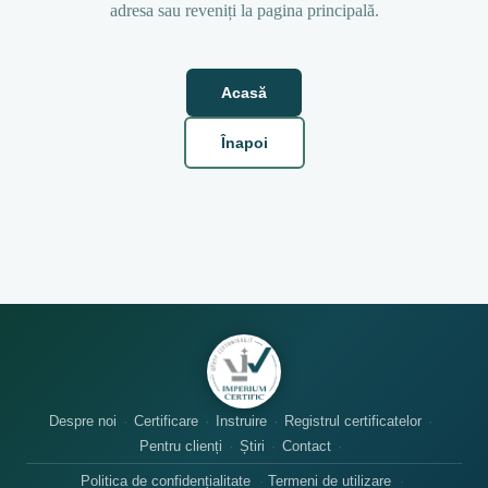
adresa sau reveniți la pagina principală.
Acasă
Înapoi
Despre noi
Certificare
Instruire
Registrul certificatelor
Pentru clienți
Știri
Contact
Politica de confidențialitate
Termeni de utilizare