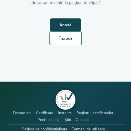
adresa sau reveniți la pagina principală.
Acasă
Înapoi
Despre noi
Certificare
Instruire
Registrul certificatelor
Pentru clienți
Știri
Contact
Politica de confidențialitate
Termeni de utilizare