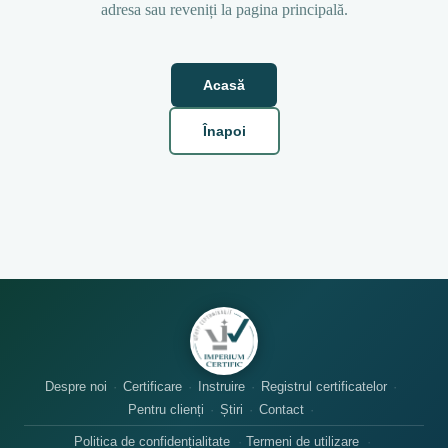
adresa sau reveniți la pagina principală.
Acasă
Înapoi
Despre noi
Certificare
Instruire
Registrul certificatelor
Pentru clienți
Știri
Contact
Politica de confidențialitate
Termeni de utilizare