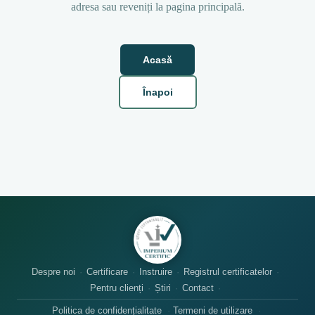
adresa sau reveniți la pagina principală.
Acasă
Înapoi
Despre noi
Certificare
Instruire
Registrul certificatelor
Pentru clienți
Știri
Contact
Politica de confidențialitate
Termeni de utilizare